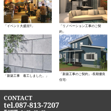
「イベント大盛況!!」
「リノベーション工事のご契
約」
「新築工事のご契約」-長期優良
「新築工事 着工しました。」
住宅-
CONTACT
tel.087-813-7207