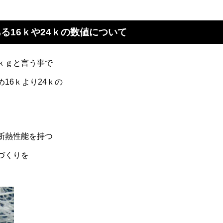
る16ｋや24ｋの数値について
ｋｇと言う事で
16ｋより24ｋの
断熱性能を持つ
づくりを