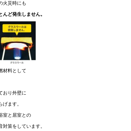
の火災時にも
とんど発生しません。
燃材料として
ており外壁に
らげます。
浴室と居室との
音対策をしています。